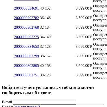
поступл
Ожидае
2000000334691
40-152
3 599.00
Р
поступл
Ожидае
2000000302782
36-146
3 599.00
Р
поступл
Ожидае
2000000302768
32-134
3 599.00
Р
поступл
Ожидае
2000000302775
34-140
3 599.00
Р
поступл
Ожидае
2000000334653
32-128
3 599.00
Р
поступл
Ожидае
2000000302799
38-152
3 599.00
Р
поступл
Ожидае
2000000302805
40-158
3 599.00
Р
поступл
Ожидае
2000000302751
30-128
3 599.00
Р
поступл
Войдите в учётную запись, чтобы мы могли
сообщить вам об ответе
E-mail
Пароль
Забыли пароль?