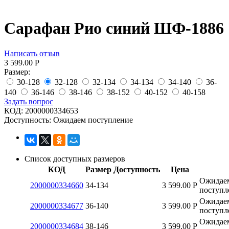
Сарафан Рио синий ШФ-1886
Написать отзыв
3 599.00
Р
Размер:
30-128
32-128
32-134
34-134
34-140
36-
140
36-146
38-146
38-152
40-152
40-158
Задать вопрос
КОД:
2000000334653
Доступность:
Ожидаем поступление
Список доступных размеров
КОД
Размер
Доступность
Цена
Ожидае
2000000334660
34-134
3 599.00
Р
поступл
Ожидае
2000000334677
36-140
3 599.00
Р
поступл
Ожидае
2000000334684
38-146
3 599.00
Р