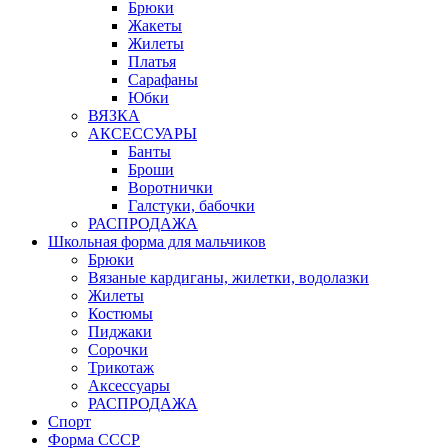
Брюки
Жакеты
Жилеты
Платья
Сарафаны
Юбки
ВЯЗКА
АКСЕССУАРЫ
Банты
Броши
Воротнички
Галстуки, бабочки
РАСПРОДАЖА
Школьная форма для мальчиков
Брюки
Вязаные кардиганы, жилетки, водолазки
Жилеты
Костюмы
Пиджаки
Сорочки
Трикотаж
Аксессуары
РАСПРОДАЖА
Спорт
Форма СССР