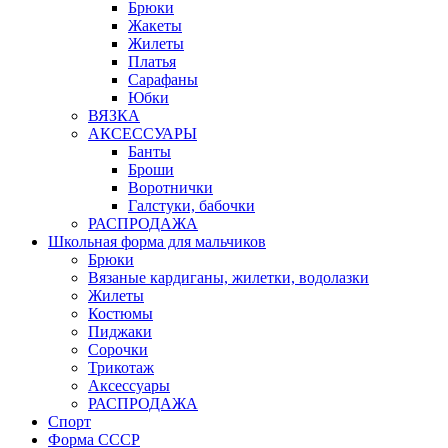
Брюки
Жакеты
Жилеты
Платья
Сарафаны
Юбки
ВЯЗКА
АКСЕССУАРЫ
Банты
Броши
Воротнички
Галстуки, бабочки
РАСПРОДАЖА
Школьная форма для мальчиков
Брюки
Вязаные кардиганы, жилетки, водолазки
Жилеты
Костюмы
Пиджаки
Сорочки
Трикотаж
Аксессуары
РАСПРОДАЖА
Спорт
Форма СССР