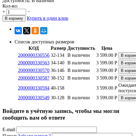
Доступность:
В наличии
Кол-во:
+
−
Купить в один клик
В корзину
Список доступных размеров
КОД
Размер
Доступность
Цена
2000000330556
32-134
В наличии
3 599.00
Р
В корзи
2000000330563
34-140
В наличии
3 599.00
Р
В корзи
2000000330570
36-146
В наличии
3 599.00
Р
В корзи
2000000330587
38-152
В наличии
3 599.00
Р
В корзи
Ожидае
2000000330594
40-158
3 599.00
Р
поступл
2000000330549
30-128
В наличии
3 599.00
Р
В корзи
Войдите в учётную запись, чтобы мы могли
сообщить вам об ответе
E-mail
Пароль
Забыли пароль?