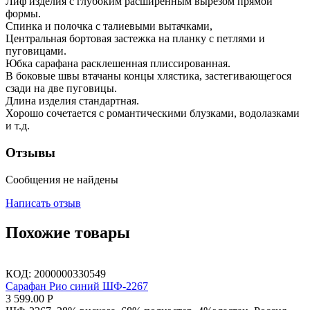
Лиф изделия с глубоким расширенным вырезом прямой
формы.
Спинка и полочка с талиевыми вытачками,
Центральная бортовая застежка на планку с петлями и
пуговицами.
Юбка сарафана расклешенная плиссированная.
В боковые швы втачаны концы хлястика, застегивающегося
сзади на две пуговицы.
Длина изделия стандартная.
Хорошо сочетается с романтическими блузками, водолазками
и т.д.
Отзывы
Сообщения не найдены
Написать отзыв
Похожие товары
КОД:
2000000330549
Сарафан Рио синий ШФ-2267
3 599.00
Р