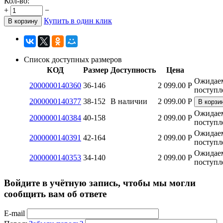
Кол-во:
+
−
Купить в один клик
В корзину
Список доступных размеров
КОД
Размер
Доступность
Цена
Ожидае
2000000140360
36-146
2 099.00
Р
поступл
2000000140377
38-152
В наличии
2 099.00
Р
В корзи
Ожидае
2000000140384
40-158
2 099.00
Р
поступл
Ожидае
2000000140391
42-164
2 099.00
Р
поступл
Ожидае
2000000140353
34-140
2 099.00
Р
поступл
Войдите в учётную запись, чтобы мы могли
сообщить вам об ответе
E-mail