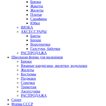
Брюки
Жакеты
Жилеты
Платья
Сарафаны
Юбки
ВЯЗКА
АКСЕССУАРЫ
Банты
Броши
Воротнички
Галстуки, бабочки
РАСПРОДАЖА
Школьная форма для мальчиков
Брюки
Вязаные кардиганы, жилетки, водолазки
Жилеты
Костюмы
Пиджаки
Сорочки
Трикотаж
Аксессуары
РАСПРОДАЖА
Спорт
Форма СССР