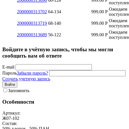
2000000313696
60-128
999.00
Р
поступле
Ожидаем
2000000313702
64-134
999.00
Р
поступле
Ожидаем
2000000313719
68-140
999.00
Р
поступле
Ожидаем
2000000313689
56-122
999.00
Р
поступле
Войдите в учётную запись, чтобы мы могли
сообщить вам об ответе
E-mail
Пароль
Забыли пароль?
Создать учетную запись
Войти
Запомнить
Особенности
Артикул:
Ж07-102
Состав:
50% хлопок , 50% ПАН