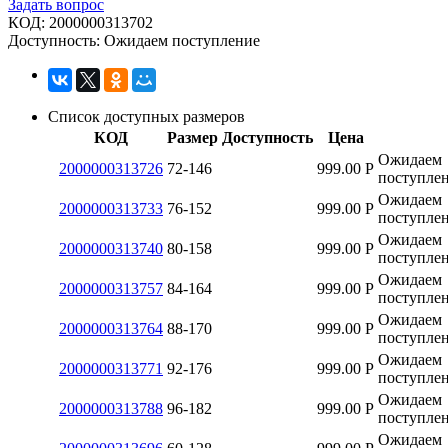
Задать вопрос
КОД:
2000000313702
Доступность:
Ожидаем поступление
Список доступных размеров
КОД
Размер
Доступность
Цена
Ожидаем
2000000313726
72-146
999.00
Р
поступле
Ожидаем
2000000313733
76-152
999.00
Р
поступле
Ожидаем
2000000313740
80-158
999.00
Р
поступле
Ожидаем
2000000313757
84-164
999.00
Р
поступле
Ожидаем
2000000313764
88-170
999.00
Р
поступле
Ожидаем
2000000313771
92-176
999.00
Р
поступле
Ожидаем
2000000313788
96-182
999.00
Р
поступле
Ожидаем