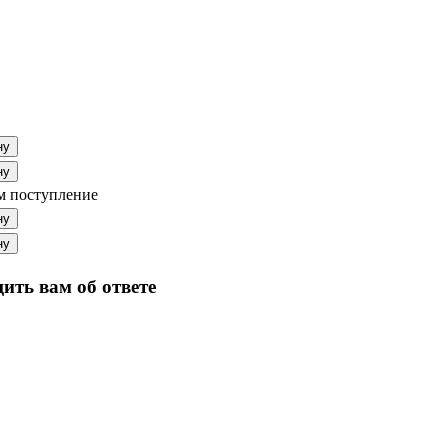
ну
ну
 поступление
ну
ну
ить вам об ответе