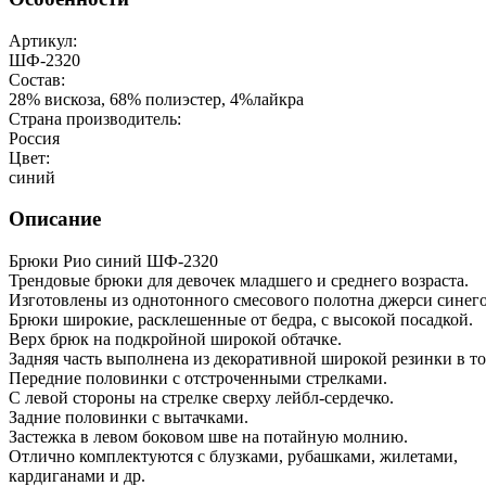
Артикул:
ШФ-2320
Состав:
28% вискоза, 68% полиэстер, 4%лайкра
Страна производитель:
Россия
Цвет:
синий
Описание
Брюки Рио синий ШФ-2320
Трендовые брюки для девочек младшего и среднего возраста.
Изготовлены из однотонного смесового полотна джерси синего
Брюки широкие, расклешенные от бедра, с высокой посадкой.
Верх брюк на подкройной широкой обтачке.
Задняя часть выполнена из декоративной широкой резинки в то
Передние половинки с отстроченными стрелками.
С левой стороны на стрелке сверху лейбл-сердечко.
Задние половинки с вытачками.
Застежка в левом боковом шве на потайную молнию.
Отлично комплектуются с блузками, рубашками, жилетами,
кардиганами и др.