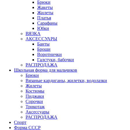
Брюки
Жакеты
Жилеты
Платья
Сарафаны
Юбки
ВЯЗКА
АКСЕССУАРЫ
Банты
Броши
Воротнички
Галстуки, бабочки
РАСПРОДАЖА
Школьная форма для мальчиков
Брюки
Вязаные кардиганы, жилетки, водолазки
Жилеты
Костюмы
Пиджаки
Сорочки
Трикотаж
Аксессуары
РАСПРОДАЖА
Спорт
Форма СССР