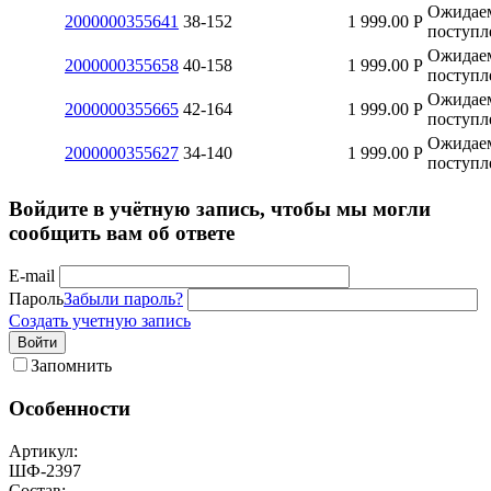
Ожидае
2000000355641
38-152
1 999.00
Р
поступл
Ожидае
2000000355658
40-158
1 999.00
Р
поступл
Ожидае
2000000355665
42-164
1 999.00
Р
поступл
Ожидае
2000000355627
34-140
1 999.00
Р
поступл
Войдите в учётную запись, чтобы мы могли
сообщить вам об ответе
E-mail
Пароль
Забыли пароль?
Создать учетную запись
Войти
Запомнить
Особенности
Артикул:
ШФ-2397
Состав: