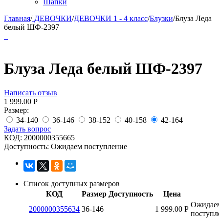
Шапки
Главная
/
ДЕВОЧКИ
/
ДЕВОЧКИ 1 - 4 класс
/
Блузки
/
Блуза Леда
белый ШФ-2397
Блуза Леда белый ШФ-2397
Написать отзыв
1 999.00
Р
Размер:
34-140
36-146
38-152
40-158
42-164
Задать вопрос
КОД:
2000000355665
Доступность:
Ожидаем поступление
Список доступных размеров
КОД
Размер
Доступность
Цена
Ожидае
2000000355634
36-146
1 999.00
Р
поступл