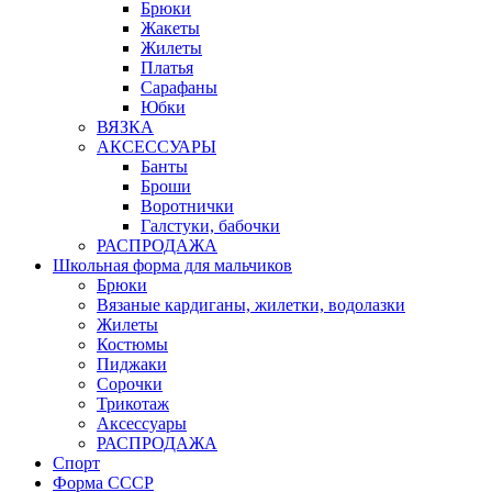
Брюки
Жакеты
Жилеты
Платья
Сарафаны
Юбки
ВЯЗКА
АКСЕССУАРЫ
Банты
Броши
Воротнички
Галстуки, бабочки
РАСПРОДАЖА
Школьная форма для мальчиков
Брюки
Вязаные кардиганы, жилетки, водолазки
Жилеты
Костюмы
Пиджаки
Сорочки
Трикотаж
Аксессуары
РАСПРОДАЖА
Спорт
Форма СССР