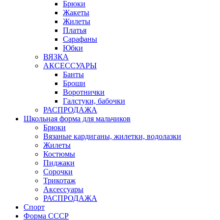
Брюки
Жакеты
Жилеты
Платья
Сарафаны
Юбки
ВЯЗКА
АКСЕССУАРЫ
Банты
Броши
Воротнички
Галстуки, бабочки
РАСПРОДАЖА
Школьная форма для мальчиков
Брюки
Вязаные кардиганы, жилетки, водолазки
Жилеты
Костюмы
Пиджаки
Сорочки
Трикотаж
Аксессуары
РАСПРОДАЖА
Спорт
Форма СССР