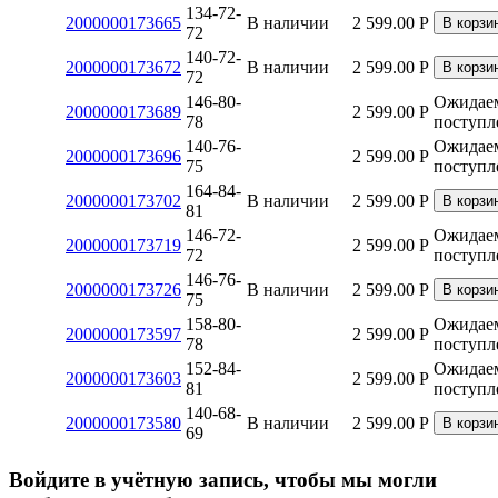
134-72-
2000000173665
В наличии
2 599.00
Р
В корзи
72
140-72-
2000000173672
В наличии
2 599.00
Р
В корзи
72
146-80-
Ожидае
2000000173689
2 599.00
Р
78
поступл
140-76-
Ожидае
2000000173696
2 599.00
Р
75
поступл
164-84-
2000000173702
В наличии
2 599.00
Р
В корзи
81
146-72-
Ожидае
2000000173719
2 599.00
Р
72
поступл
146-76-
2000000173726
В наличии
2 599.00
Р
В корзи
75
158-80-
Ожидае
2000000173597
2 599.00
Р
78
поступл
152-84-
Ожидае
2000000173603
2 599.00
Р
81
поступл
140-68-
2000000173580
В наличии
2 599.00
Р
В корзи
69
Войдите в учётную запись, чтобы мы могли