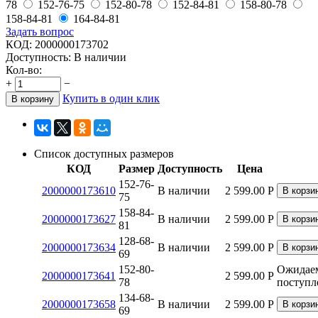
78
152-76-75
152-80-78
152-84-81
158-80-78
158-84-81
164-84-81
Задать вопрос
КОД:
2000000173702
Доступность:
В наличии
Кол-во:
+
−
Купить в один клик
В корзину
Список доступных размеров
КОД
Размер
Доступность
Цена
152-76-
2000000173610
В наличии
2 599.00
Р
В корзи
75
158-84-
2000000173627
В наличии
2 599.00
Р
В корзи
81
128-68-
2000000173634
В наличии
2 599.00
Р
В корзи
69
152-80-
Ожидае
2000000173641
2 599.00
Р
78
поступл
134-68-
2000000173658
В наличии
2 599.00
Р
В корзи
69