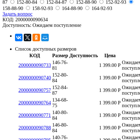
87
152-80-84
152-84-87
152-88-90
152-92-93
158-88-90
158-92-93
164-88-90
164-92-93
Задать вопрос
КОД:
2000000090634
Доступность:
Ожидаем поступление
Список доступных размеров
КОД
Размер
Доступность
Цена
146-76-
Ожидае
2000000090733
1 399.00
Р
81
поступл
152-80-
Ожидае
2000000090740
1 399.00
Р
84
поступл
152-84-
Ожидае
2000000090757
1 399.00
Р
87
поступл
134-68-
Ожидае
2000000090764
1 399.00
Р
75
поступл
140-80-
Ожидае
2000000090771
1 399.00
Р
84
поступл
146-80-
Ожидае
2000000090788
1 399.00
Р
84
поступл
140-76-
Ожидае